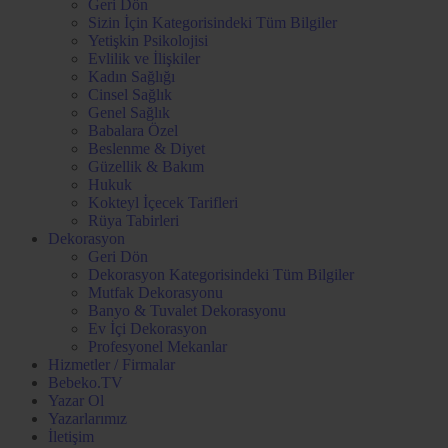
Geri Dön
Sizin İçin Kategorisindeki Tüm Bilgiler
Yetişkin Psikolojisi
Evlilik ve İlişkiler
Kadın Sağlığı
Cinsel Sağlık
Genel Sağlık
Babalara Özel
Beslenme & Diyet
Güzellik & Bakım
Hukuk
Kokteyl İçecek Tarifleri
Rüya Tabirleri
Dekorasyon
Geri Dön
Dekorasyon Kategorisindeki Tüm Bilgiler
Mutfak Dekorasyonu
Banyo & Tuvalet Dekorasyonu
Ev İçi Dekorasyon
Profesyonel Mekanlar
Hizmetler / Firmalar
Bebeko.TV
Yazar Ol
Yazarlarımız
İletişim