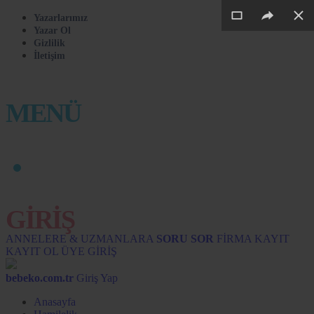
Yazarlarımız
Yazar Ol
Gizlilik
İletişim
MENÜ
GİRİŞ
ANNELERE & UZMANLARA
SORU SOR
FİRMA KAYIT
KAYIT OL
ÜYE GİRİŞ
bebeko.com.tr
Giriş Yap
Anasayfa