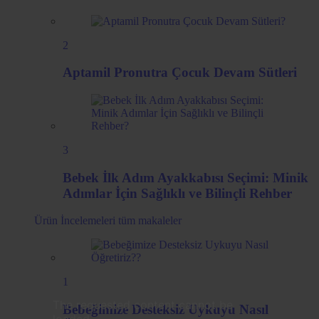
2
Aptamil Pronutra Çocuk Devam Sütleri
3
Bebek İlk Adım Ayakkabısı Seçimi: Minik
Adımlar İçin Sağlıklı ve Bilinçli Rehber
Ürün İncelemeleri
tüm makaleler
1
The requested content cannot be
Bebeğimize Desteksiz Uykuyu Nasıl