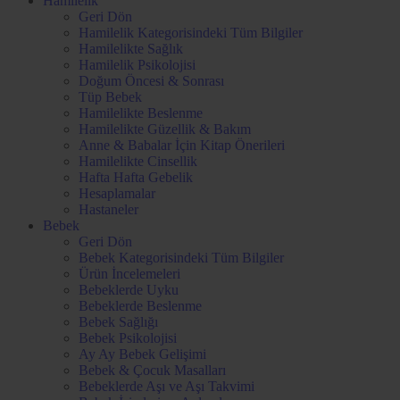
Hamilelik
Geri Dön
Hamilelik Kategorisindeki Tüm Bilgiler
Hamilelikte Sağlık
Hamilelik Psikolojisi
Doğum Öncesi & Sonrası
Tüp Bebek
Hamilelikte Beslenme
Hamilelikte Güzellik & Bakım
Anne & Babalar İçin Kitap Önerileri
Hamilelikte Cinsellik
Hafta Hafta Gebelik
Hesaplamalar
Hastaneler
Bebek
Geri Dön
Bebek Kategorisindeki Tüm Bilgiler
Ürün İncelemeleri
Bebeklerde Uyku
Bebeklerde Beslenme
Bebek Sağlığı
Bebek Psikolojisi
Ay Ay Bebek Gelişimi
Bebek & Çocuk Masalları
Bebeklerde Aşı ve Aşı Takvimi