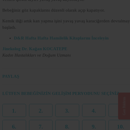
Bebeğiniz göz kapaklarını düzenli olarak açıp kapatıyor.
Kemik iliği artık kan yapma işini yavaş yavaş karaciğerden devralma
başladı.
D&R Hafta Hafta Hamilelik Kitaplarını İnceleyin
Jinekolog Dr. Kağan KOCATEPE
Kadın Hastalıkları ve Doğum Uzmanı
PAYLAŞ
LÜTFEN BEBEĞİNİZİN GELİŞİM PERYODUNU SEÇİNİZ
Geri Bildirim
1.
2.
3.
4.
5.
6.
7.
8.
9.
10.