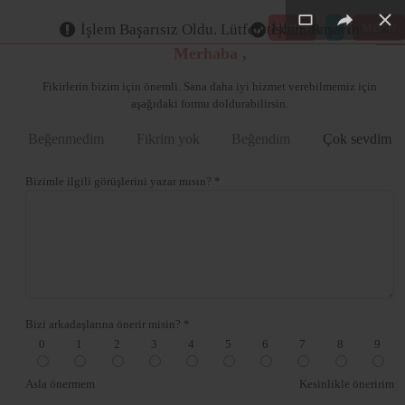
×
×
×
×
×
GİRİŞ
MENÜ
İşlem Başarısız Oldu. Lütfen tekrar deneyin
İşlem Başarılı
Merhaba ,
Fikirlerin bizim için önemli. Sana daha iyi hizmet verebilmemiz için
aşağıdaki formu doldurabilirsin.
Beğenmedim
Fikrim yok
Beğendim
Çok sevdim
Bizimle ilgili görüşlerini yazar mısın? *
Bizi arkadaşlarına önerir misin? *
0
1
2
3
4
5
6
7
8
9
Asla önermem
Kesinlikle öneririm