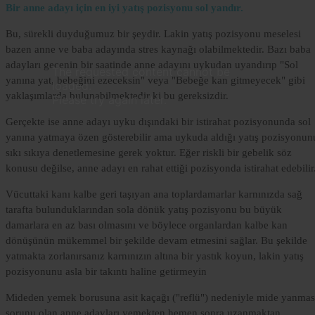
Bir anne adayı için en iyi yatış pozisyonu sol yandır.
Bu, sürekli duyduğumuz bir şeydir. Lakin yatış pozisyonu meselesi
bazen anne ve baba adayında stres kaynağı olabilmektedir. Bazı baba
Lorem
adayları gecenin bir saatinde anne adayını uykudan uyandırıp "Sol
The requested content cannot be
Ipsum
yanına yat, bebeğini ezeceksin" veya "Bebeğe kan gitmeyecek" gibi
loaded.
Dolor
yaklaşımlarda bulunabilmektedir ki bu gereksizdir.
Please try again later.
Gerçekte ise anne adayı uyku dışındaki bir istirahat pozisyonunda sol
Lorem
yanına yatmaya özen gösterebilir ama uykuda aldığı yatış pozisyonun
Ipsum
sıkı sıkıya denetlemesine gerek yoktur. Eğer riskli bir gebelik söz
Dolor
konusu değilse, anne adayı en rahat ettiği pozisyonda istirahat edebilir
Vücuttaki kanı kalbe geri taşıyan ana toplardamarlar karnınızda sağ
tarafta bulunduklarından sola dönük yatış pozisyonu bu büyük
damarlara en az bası olmasını ve böylece organlardan kalbe kan
dönüşünün mükemmel bir şekilde devam etmesini sağlar. Bu şekilde
yatmakta zorlanırsanız karnınızın altına bir yastık koyun, lakin yatış
pozisyonunu asla bir takıntı haline getirmeyin
Mideden yemek borusuna asit kaçağı ("reflü") nedeniyle mide yanmas
sorunu olan anne adayları yemekten hemen sonra uzanmaktan