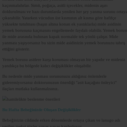
kaçınmalıdırlar. Simit, poğaça, asitli içecekler, midenin aşırı
doldurulması ve bazı durumlarda yenilen her şey yanma sorunu ortay
çıkarabilir. Yatarken vücudun üst kısmının alt kısma göre hafifçe
yüksekte tutulması (başın altına konan ek yastıklarla) mide asidinin
yemek borusuna kaçmasını engellemede faydalı olabilir. Yemek borus
ile mide arasında bulunan kapak normalde tek yönlü çalışır. Mide
yanması yaşıyorsanız bu sizin mide asidinizin yemek borunuzu tahriş
ettiğini gösterir.
Yemek borusu asitlere karşı koruması olmayan bir yapıdır ve mideniz
yandıkça bu bölgede kalıcı değişiklikler oluşabilir.
Bu nedenle mide yanması sorununuzu aldığınız önlemlerle
gideremiyorsanız doktorunuzun önerdiği "asit kaçağını önleyici"
ilaçları mutlaka kullanmalısınız.
Bu Hafta Bebeğinizde Oluşan Değişiklikler
Bebeğinizin cildinde erken dönemlerde ortaya çıkan ve lanugo adı
verilen ipeksi tüyler yavaş yavaş kayboluyor.