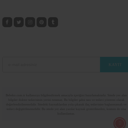
Anne, Bebek ve Çocuklarla ilgili bilgilere ulaşmak için sosyal medyada bizi taki
edin.
BEBEKO E-BÜLTEN ABONELİK
E-mail adresinizi bırakarak sitemizdeki güncel bilgilerden haberdar olun.
Lütfen e-posta adresinizi giriniz
Bebeko.com.tr kullanıcıyı bilgilendirmek amacıyla içeriğini hazırlamaktadır. Sitede yer alan
bilgiler doktor tedavisinin yerini tutamaz. Bu bilgiler şahsi tanı ve tedavi yöntemi olarak
değerlendirilmemelidir. Sitedeki kaynaklardan yola çıkarak ilaç tedavisine başlanmamalı ve
tedavi değiştirilmemelidir. Bu sitede yer alan yazılar kaynak gösterilmeden, kısmen de olsa
kullanılamaz.