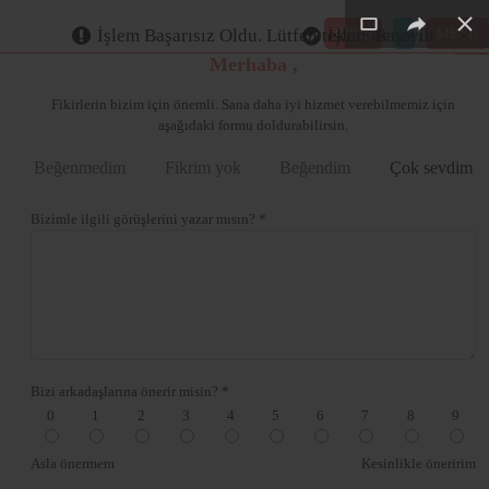
×
×
×
×
×
GİRİŞ
MENÜ
İşlem Başarısız Oldu. Lütfen tekrar deneyin
İşlem Başarılı
Merhaba ,
Fikirlerin bizim için önemli. Sana daha iyi hizmet verebilmemiz için
aşağıdaki formu doldurabilirsin.
Beğenmedim
Fikrim yok
Beğendim
Çok sevdim
Bizimle ilgili görüşlerini yazar mısın? *
Bizi arkadaşlarına önerir misin? *
0
1
2
3
4
5
6
7
8
9
Asla önermem
Kesinlikle öneririm