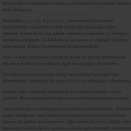
Braxton-Hicks kasılmaları (hazırlayıcı kasılmalar) bu haftadan itibaren
Lorem
The requested content cannot be
biraz sıklaşabilir.
Ipsum
loaded.
Dolor
Please try again later.
Bu kasılmalar gerçek doğum sancılarının aksine kısa sürerler,
düzensizdirler ve genellikle sizde büyük bir rahatsızlığa neden
Lorem
olmazlar. Rahim kasları bu şekilde antrenman yapmakta ve bebeğiniz
Ipsum
miyadına geldiğinde 10 dakikada üç kez gelen ve yaklaşık 50 saniye
Dolor
süren gerçek doğum kasılmalarına dönüşmektedirler.
Anne ve baba adaylarının önemli bir kısmı bu gebelik haftalarından
itibaren gebelikte cinsel ilişkiyle ilgili bazı kaygılar duyabilirler.
Öncelikle özel bazı durumlar hariç, cinsel ilişkiyi gebeliğin bazı
dönemlerinde kısıtlamak için geçerli bir neden olmadığını bilmelisiniz
Orgazm olma esnasında rahiminizde kısa süreli kasılmalar ortaya
çıkabilir. Bu kasılmaların bebeğinize zarar verdiğine dair kanıt yoktur.
Cinsel ilişki için en rahat pozisyonu kendiniz belirlemelisiniz. Öncede
alışkın olduğunuz cinsel ilişki pozisyonunu karnınızın üzerine baskı
olmayacak şekilde ayarlamalısınız. Eğer kendinizi vajinal ilişkide raha
hissetmiyorsanız karşılıklı uyarma, oral seks gibi alternatif yöntemlerl