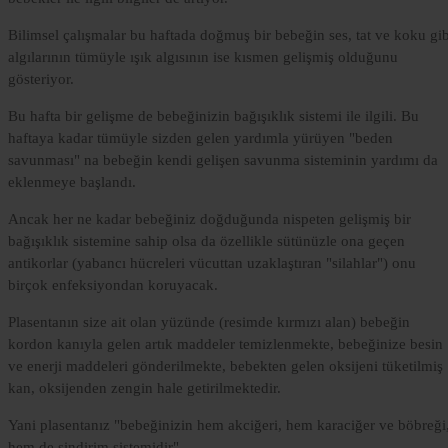
Bilimsel çalışmalar bu haftada doğmuş bir bebeğin ses, tat ve koku gib
algılarının tümüyle ışık algısının ise kısmen gelişmiş olduğunu
gösteriyor.
Bu hafta bir gelişme de bebeğinizin bağışıklık sistemi ile ilgili. Bu
haftaya kadar tümüyle sizden gelen yardımla yürüyen "beden
savunması" na bebeğin kendi gelişen savunma sisteminin yardımı da
eklenmeye başlandı.
Ancak her ne kadar bebeğiniz doğduğunda nispeten gelişmiş bir
bağışıklık sistemine sahip olsa da özellikle sütünüzle ona geçen
antikorlar (yabancı hücreleri vücuttan uzaklaştıran "silahlar") onu
birçok enfeksiyondan koruyacak.
Plasentanın size ait olan yüzünde (resimde kırmızı alan) bebeğin
kordon kanıyla gelen artık maddeler temizlenmekte, bebeğinize besin
ve enerji maddeleri gönderilmekte, bebekten gelen oksijeni tüketilmiş
kan, oksijenden zengin hale getirilmektedir.
Yani plasentanız "bebeğinizin hem akciğeri, hem karaciğer ve böbreği
hem de sindirim sistemidir".