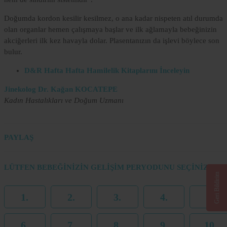
Doğumda kordon kesilir kesilmez, o ana kadar nispeten atıl durumda
olan organlar hemen çalışmaya başlar ve ilk ağlamayla bebeğinizin
akciğerleri ilk kez havayla dolar. Plasentanızın da işlevi böylece son
bulur.
D&R Hafta Hafta Hamilelik Kitaplarını İnceleyin
Jinekolog Dr. Kağan KOCATEPE
Kadın Hastalıkları ve Doğum Uzmanı
PAYLAŞ
LÜTFEN BEBEĞİNİZİN GELİŞİM PERYODUNU SEÇİNİZ
Geri Bildirim
1.
2.
3.
4.
5.
6.
7.
8.
9.
10.