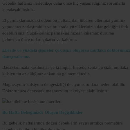
Gebelik haftanız ilerledikçe daha önce hiç yaşamadığınız sorunlarla
karşılaşabilirsiniz.
El parmaklarınızdaki ödem bu haftalardan itibaren ellerinizi yumruk
yapmanızı zorlaştırabilir ve bu arada yüzüklerinizin dar geldiğini fark
Lorem
The requested content cannot be
edebilirsiniz. Yüzükleriniz parmaklarınızdan çıkamaz duruma
Ipsum
loaded.
gelmeden önce onları çıkarın ve kaldırın.
Dolor
Please try again later.
Ellerde ve yüzdeki şişmeler çok aşırı oluyorsa mutlaka doktorunuz
Lorem
danışmalısınız.
Ipsum
Dolor
Bacaklarınızda kasılmalar ve kramplar hissederseniz bu sizin mutlaka
kalsiyumu az aldığınız anlamına gelmemektedir.
Magnezyum-kalsiyum dengesizliği de aynı sorunlara neden olabilir.
Doktorunuza danışarak magnezyum takviyesi alabilirsiniz.
Bu Hafta Bebeğinizde Oluşan Değişiklikler
Bu gebelik haftalarında doğan bebeklerin sayısı arttıkça prematüre
bebekler ile ilgili bilgiler de artıyor.