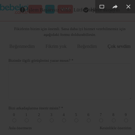
×
×
×
×
×
GİRİŞ
MENÜ
İşlem Başarısız Oldu. Lütfen tekrar deneyin
İşlem Başarılı
Merhaba ,
Fikirlerin bizim için önemli. Sana daha iyi hizmet verebilmemiz için
aşağıdaki formu doldurabilirsin.
Beğenmedim
Fikrim yok
Beğendim
Çok sevdim
Bizimle ilgili görüşlerini yazar mısın? *
Bizi arkadaşlarına önerir misin? *
0
1
2
3
4
5
6
7
8
9
Asla önermem
Kesinlikle öneririm